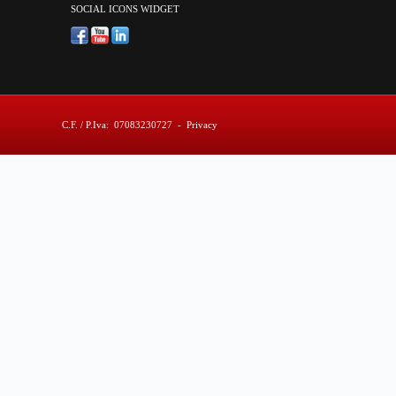
SOCIAL ICONS WIDGET
C.F. / P.Iva: 07083230727
-
Privacy