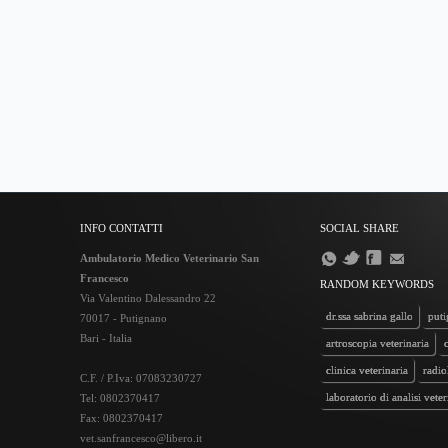
INFO CONTATTI
SOCIAL SHARE
Ambulatorio Medico Veterinario San
Francesco
RANDOM KEYWORDS
Via Valentino Dalessandro 22
dr.ssa sabrina gallo
puti
70017 - Putignano
Bari - Italia
artroscopia veterinaria
clinica veterinaria
radio
C.F. / P.Iva: 07083230727
laboratorio di analisi veter
Tel: 0802370417
Fax: 0802370417
dr.angelo carucci
anima
vet.sanfrancesco@libero.it